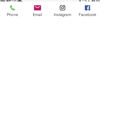
最新記事
Phone
Email
Instagram
Facebook
コメント
奄美出張
奄美出張