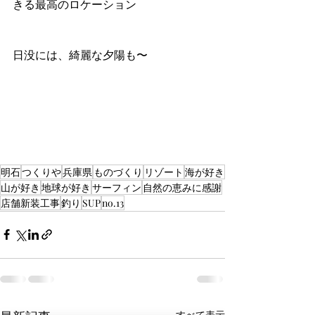
きる最高のロケーション
日没には、綺麗な夕陽も〜
明石
つくりや
兵庫県
ものづくり
リゾート
海が好き
山が好き
地球が好き
サーフィン
自然の恵みに感謝
店舗新装工事
釣り
SUP
no.13
すべて表示