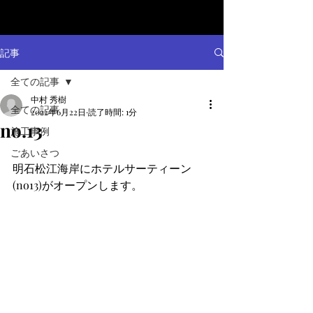
記事
全ての記事
中村 秀樹
全ての記事
2022年6月22日
読了時間: 1分
no.13
施工事例
ごあいさつ
明石松江海岸にホテルサーティーン
(no13)がオープンします。