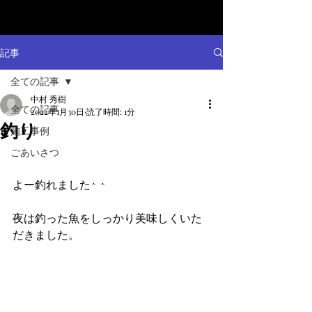
記事
全ての記事
中村 秀樹
全ての記事
2022年1月30日
読了時間: 1分
釣り
施工事例
ごあいさつ
よー釣れました^ ^
夜は釣った魚をしっかり美味しくいた
だきました。