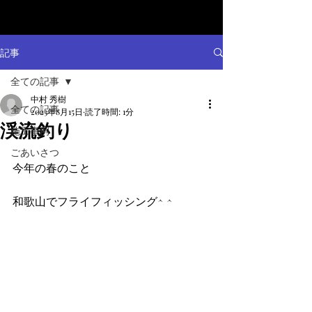
記事
全ての記事
中村 秀樹
全ての記事
2023年8月15日
読了時間: 1分
渓流釣り
施工事例
ごあいさつ
今年の春のこと
和歌山でフライフィッシング^ ^