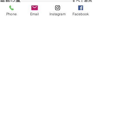
最新記事
すべて表示
Phone
Email
Instagram
Facebook
コメント
奄美出張
奄美出張