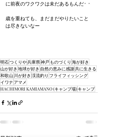
に前夜のワクワクは未だあるもんだ^ ^
歳を重ねても、まだまだやりたいこと
は尽きないなー
明石
つくりや
兵庫県
神戸
ものづくり
海が好き
山が好き
地球が好き
自然の恵みに感謝
共に生きる
和歌山
川が好き
渓流釣り
フライフィッシング
イワナ
アマメ
HACHIMORI KAMIAMANO (キャンプ場)
キャンプ