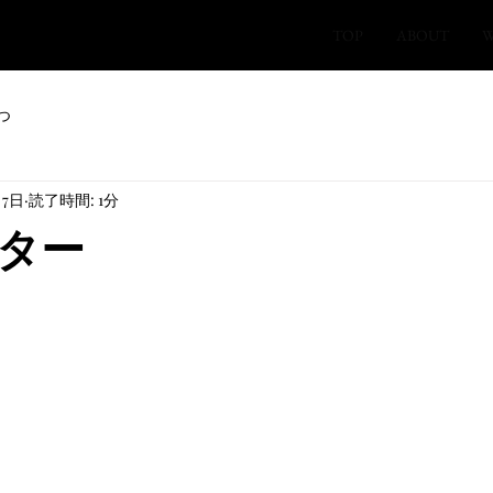
TOP
ABOUT
W
つ
月7日
読了時間: 1分
ター