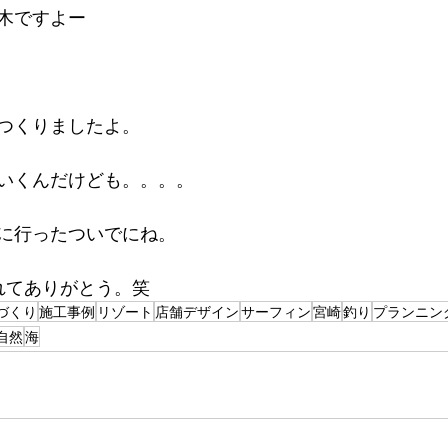
木ですよー
つくりましたよ。
いくんだけども。。。。
に行ったついでにね。
くれてありがとう。笑
づくり
施工事例
リゾート
店舗デザイン
サーフィン
宮崎
釣り
プランニン
自然
海