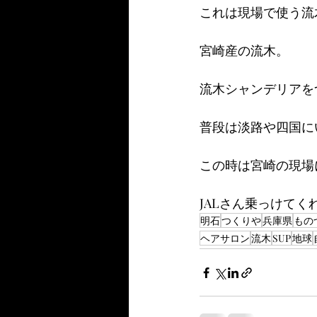
これは現場で使う流
宮崎産の流木。
流木シャンデリアを
普段は淡路や四国に
この時は宮崎の現場
JALさん乗っけて
明石
つくりや
兵庫県
もの
ヘアサロン
流木
SUP
地球