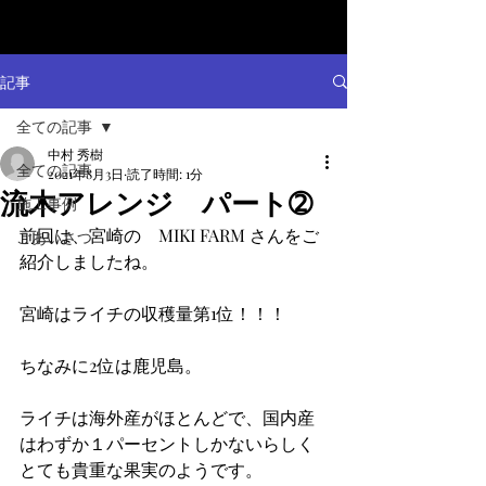
記事
全ての記事
中村 秀樹
全ての記事
2021年8月3日
読了時間: 1分
流木アレンジ パート➁
施工事例
前回は、宮崎の　MIKI FARM さんをご
ごあいさつ
紹介しましたね。
宮崎はライチの収穫量第1位！！！
ちなみに2位は鹿児島。
ライチは海外産がほとんどで、国内産
はわずか１パーセントしかないらしく
とても貴重な果実のようです。