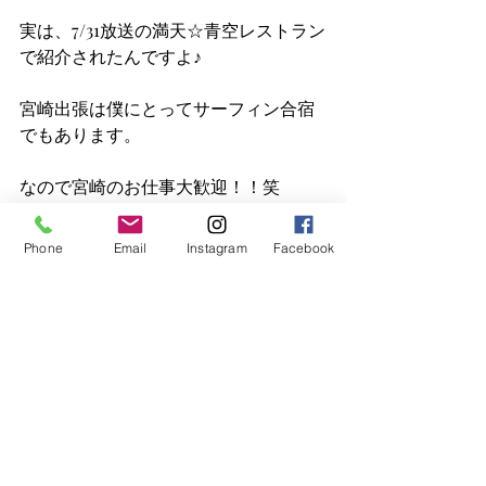
実は、7/31放送の満天☆青空レストラン
で紹介されたんですよ♪
宮崎出張は僕にとってサーフィン合宿
でもあります。
なので宮崎のお仕事大歓迎！！笑
次の宮崎プロジェクトは何でしょう
Phone
Email
Instagram
Facebook
～？お楽しみに～
明石
つくりや
兵庫県
神戸
ものづくり
施工事例
リゾート
店舗デザイン
サーフィン
店舗新装工事
宮崎
プランニング
流木
SUP
設計
国産ライチ